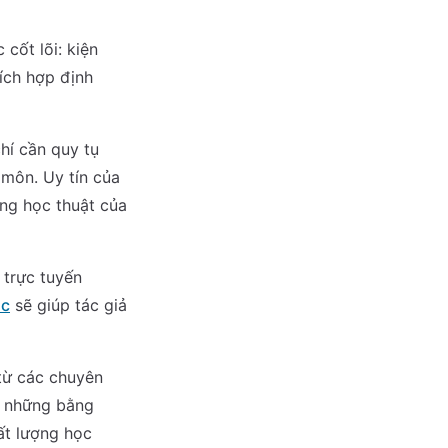
cốt lõi: kiện
tích hợp định
hí cần quy tụ
môn. Uy tín của
ng học thuật của
 trực tuyến
ọc
sẽ giúp tác giả
từ các chuyên
à những bằng
ất lượng học