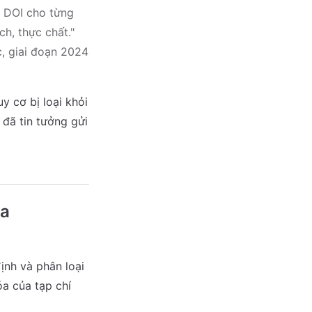
h DOI cho từng
ch, thực chất."
, giai đoạn 2024
y cơ bị loại khỏi
 đã tin tưởng gửi
ủa
nh và phân loại
a của tạp chí