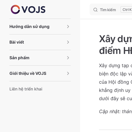
Tìm kiếm
K
Skip to content
Sidebar Navigation
Hướng dẫn sử dụng
Xây dựn
Bài viết
điểm 
Sản phẩm
Xây dựng tạp c
Giới thiệu về VOJS
biện độc lập v
của Hội đồng 
Liên hệ triển khai
khẳng định uy 
dưới đây sẽ cu
Cập nhật: thá