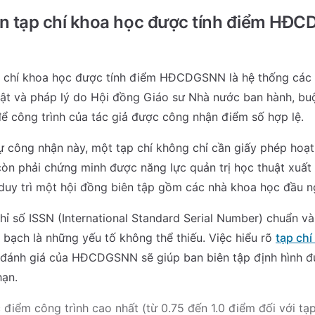
n tạp chí khoa học được tính điểm HĐC
p chí khoa học được tính điểm HĐCDGSNN là hệ thống các 
ật và pháp lý do Hội đồng Giáo sư Nhà nước ban hành, buộ
để công trình của tác giả được công nhận điểm số hợp lệ.
ự công nhận này, một tạp chí không chỉ cần giấy phép hoạt
n phải chứng minh được năng lực quản trị học thuật xuất 
uy trì một hội đồng biên tập gồm các nhà khoa học đầu ng
hỉ số ISSN (International Standard Serial Number) chuẩn và
 bạch là những yếu tố không thể thiếu. Việc hiểu rõ
tạp chí
h đánh giá của HĐCDGSNN sẽ giúp ban biên tập định hình đ
hạn.
điểm công trình cao nhất (từ 0.75 đến 1.0 điểm đối với tạp