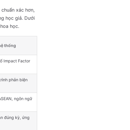
 chuẩn xác hơn,
g học giả. Dưới
khoa học.
 hệ thống
ố Impact Factor
rình phản biện
 ASEAN, ngôn ngữ
ản đúng kỳ, ứng