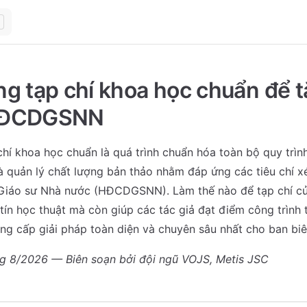
g tạp chí khoa học chuẩn để 
HĐCDGSNN
hí khoa học chuẩn là quá trình chuẩn hóa toàn bộ quy trìn
à quản lý chất lượng bản thảo nhằm đáp ứng các tiêu chí x
Giáo sư Nhà nước (HĐCDGSNN). Làm thế nào để tạp chí củ
tín học thuật mà còn giúp các tác giả đạt điểm công trình t
ng cấp giải pháp toàn diện và chuyên sâu nhất cho ban biê
ng 8/2026 — Biên soạn bởi đội ngũ VOJS, Metis JSC