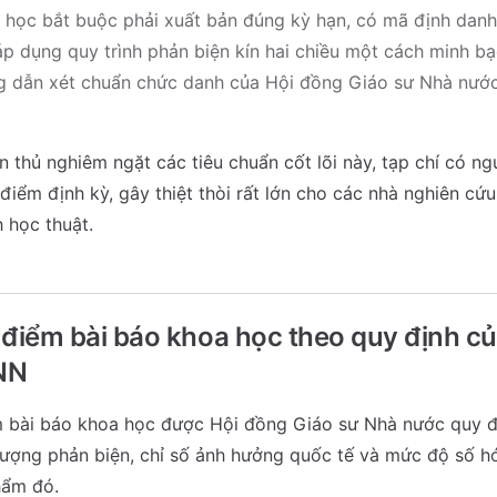
a học bắt buộc phải xuất bản đúng kỳ hạn, có mã định dan
 áp dụng quy trình phản biện kín hai chiều một cách minh bạ
 dẫn xét chuẩn chức danh của Hội đồng Giáo sư Nhà nước
 thủ nghiêm ngặt các tiêu chuẩn cốt lõi này, tạp chí có ngu
điểm định kỳ, gây thiệt thòi rất lớn cho các nhà nghiên cứu
 học thuật.
 điểm bài báo khoa học theo quy định c
NN
m bài báo khoa học được Hội đồng Giáo sư Nhà nước quy đị
lượng phản biện, chỉ số ảnh hưởng quốc tế và mức độ số hó
hẩm đó.