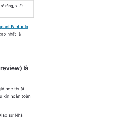
rõ ràng, xuất
mpact Factor là
cao nhất là
review) là
iá học thuật
u kín hoàn toàn
Giáo sư Nhà