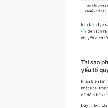
Tạp chí trong
chuẩn cơ bản
Ban biên tập c
gì?
để vạch ra 
chuyển dịch từ
Tại sao ph
yếu tố qu
Phản biện kín 
khắt khe, tron
để đảm bảo tín
Đây là tiêu ch