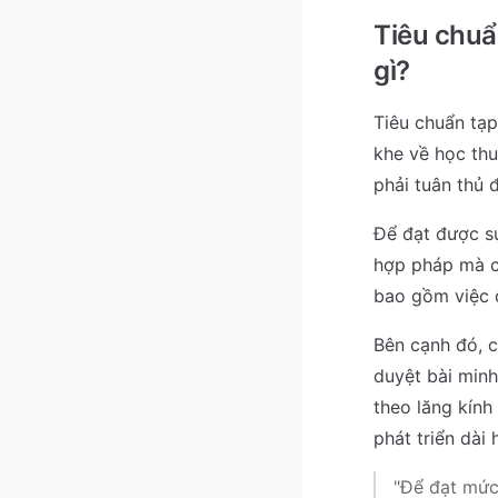
Tiêu chuẩ
gì?
Tiêu chuẩn tạ
khe về học thu
phải tuân thủ 
Để đạt được s
hợp pháp mà cò
bao gồm việc d
Bên cạnh đó, c
duyệt bài minh
theo lăng kín
phát triển dài 
"Để đạt mức 