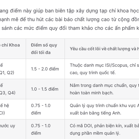
ang điểm này giúp ban biên tập xây dựng tạp chí khoa học
ạnh mẽ để thu hút các bài báo chất lượng cao từ cộng đồn
o sánh các mức điểm quy đổi tham khảo cho các ấn phẩm 
 chí Khoa
Điểm số quy
Yêu cầu cốt lõi về chất lượng và
đổi tối đa
tế
Thuộc danh mục ISI/Scopus, chỉ s
1.5 - 2.0 điểm
Q1, Q2)
cao, quy trình quốc tế.
tế
Nằm trong danh mục chuẩn, quy t
1.0 - 1.5 điểm
Q3, Q4)
hoàn toàn minh bạch.
tế hệ
0.75 - 1.0
Quản lý quy trình chuẩn khu vực
CI)
điểm
xuất bản bằng tiếng Anh.
 nước uy
0.75 - 1.0
Có mã DOI, phản biện kín, xuất b
điểm
dụng phần mềm quản lý.