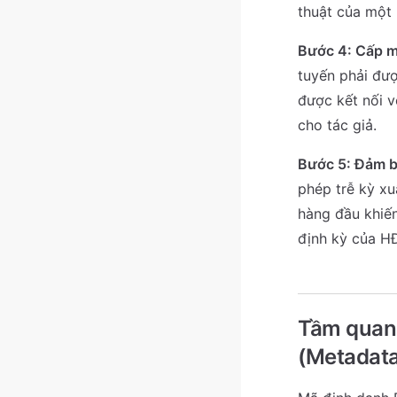
thuật của một 
Bước 4: Cấp m
tuyến phải đượ
được kết nối v
cho tác giả.
Bước 5: Đảm b
phép trễ kỳ xu
hàng đầu khiến
định kỳ của 
Tầm quan 
(Metadata