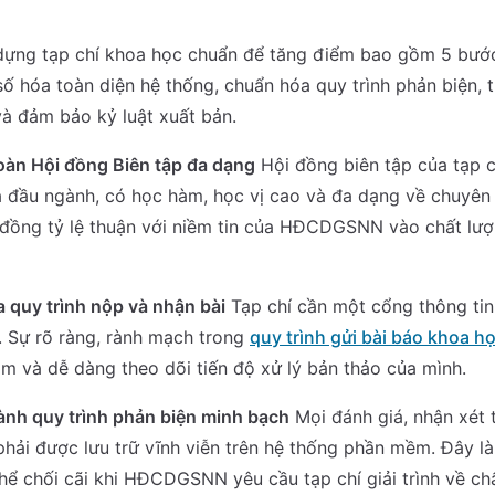
dựng tạp chí khoa học chuẩn để tăng điểm bao gồm 5 bước 
số hóa toàn diện hệ thống, chuẩn hóa quy trình phản biện, 
à đảm bảo kỷ luật xuất bản.
oàn Hội đồng Biên tập đa dạng
Hội đồng biên tập của tạp c
 đầu ngành, có học hàm, học vị cao và đa dạng về chuyên 
 đồng tỷ lệ thuận với niềm tin của HĐCDGSNN vào chất lượ
 quy trình nộp và nhận bài
Tạp chí cần một cổng thông tin
. Sự rõ ràng, rành mạch trong
quy trình gửi bài báo khoa h
m và dễ dàng theo dõi tiến độ xử lý bản thảo của mình.
ành quy trình phản biện minh bạch
Mọi đánh giá, nhận xét 
phải được lưu trữ vĩnh viễn trên hệ thống phần mềm. Đây l
ể chối cãi khi HĐCDGSNN yêu cầu tạp chí giải trình về ch