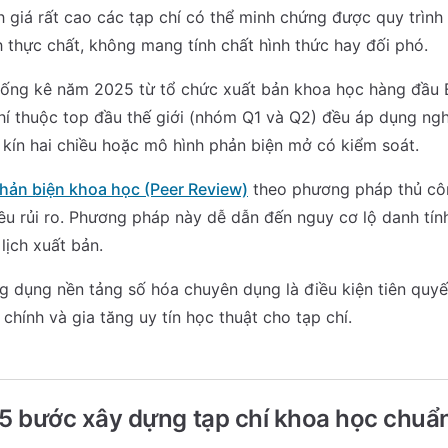
 giá rất cao các tạp chí có thể minh chứng được quy trình
thực chất, không mang tính chất hình thức hay đối phó.
hống kê năm 2025 từ tổ chức xuất bản khoa học hàng đầu E
hí thuộc top đầu thế giới (nhóm Q1 và Q2) đều áp dụng ng
 kín hai chiều hoặc mô hình phản biện mở có kiểm soát.
hản biện khoa học (Peer Review)
theo phương pháp thủ cô
iều rủi ro. Phương pháp này dễ dẫn đến nguy cơ lộ danh tính,
lịch xuất bản.
g dụng nền tảng số hóa chuyên dụng là điều kiện tiên quyế
 chính và gia tăng uy tín học thuật cho tạp chí.
 5 bước xây dựng tạp chí khoa học chuẩ