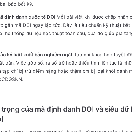
bài báo bất kỳ.
ã định danh quốc tế DOI
Mỗi bài viết khi được chấp nhận x
c gắn mã DOI ngay lập tức. Đây là tiêu chuẩn kỹ thuật bắt
ới hệ thống dữ liệu học thuật toàn cầu, qua đó giúp gia tăn
ảo kỷ luật xuất bản nghiêm ngặt
Tạp chí khoa học tuyệt đ
ất bản. Việc gộp số, ra số trễ hoặc thiếu tính liên tục là n
 tạp chí bị trừ điểm nặng hoặc thậm chí bị loại khỏi danh 
HĐCDGSNN.
trọng của mã định danh DOI và siêu dữ l
)