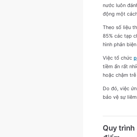
nước luôn đánh
động một cách 
Theo số liệu t
85% các tạp c
hình phản biện
Việc tổ chức
p
tiềm ẩn rất nh
hoặc chậm trễ 
Do đó, việc ứn
bảo vệ sự liêm
Quy trình