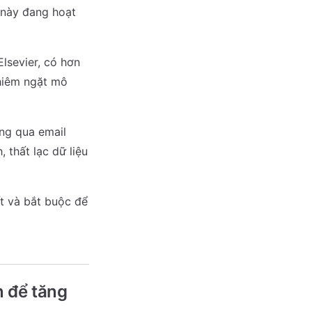
 này đang hoạt
lsevier, có hơn
hiêm ngặt mô
ng qua email
 thất lạc dữ liệu
t và bắt buộc để
n để tăng