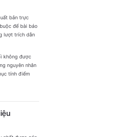
uất bản trực
 buộc để bài báo
g lượt trích dẫn
ối không được
hững nguyên nhân
mục tính điểm
iệu