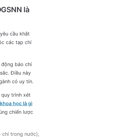
DGSNN là
yêu cầu khắt
c các tạp chí
 động báo chí
sắc. Điều này
ành có uy tín.
 quy trình xét
 khoa học là gì
úng chiến lược
 chí trong nước),