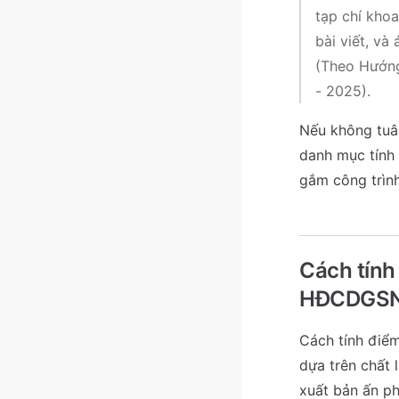
tạp chí kho
bài viết, và
(Theo Hướng
- 2025).
Nếu không tuân
danh mục tính 
gắm công trình
Cách tính
HĐCDGS
Cách tính điể
dựa trên chất 
xuất bản ấn p