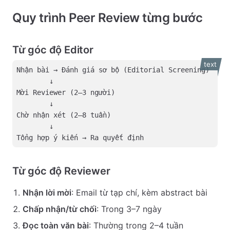
Quy trình Peer Review từng bước
Từ góc độ Editor
text
Nhận bài → Đánh giá sơ bộ (Editorial Screening)
↓
Mời Reviewer (2–3 người)
↓
Chờ nhận xét (2–8 tuần)
↓
Tổng hợp ý kiến → Ra quyết định
Từ góc độ Reviewer
Nhận lời mời
: Email từ tạp chí, kèm abstract bài
Chấp nhận/từ chối
: Trong 3–7 ngày
Đọc toàn văn bài
: Thường trong 2–4 tuần