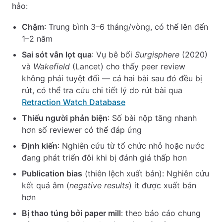
hảo:
Chậm
: Trung bình 3–6 tháng/vòng, có thể lên đến
1–2 năm
Sai sót vẫn lọt qua
: Vụ bê bối
Surgisphere
(2020)
và
Wakefield
(Lancet) cho thấy peer review
không phải tuyệt đối — cả hai bài sau đó đều bị
rút, có thể tra cứu chi tiết lý do rút bài qua
Retraction Watch Database
Thiếu người phản biện
: Số bài nộp tăng nhanh
hơn số reviewer có thể đáp ứng
Định kiến
: Nghiên cứu từ tổ chức nhỏ hoặc nước
đang phát triển đôi khi bị đánh giá thấp hơn
Publication bias
(thiên lệch xuất bản): Nghiên cứu
kết quả âm (
negative results
) ít được xuất bản
hơn
Bị thao túng bởi paper mill
: theo báo cáo chung