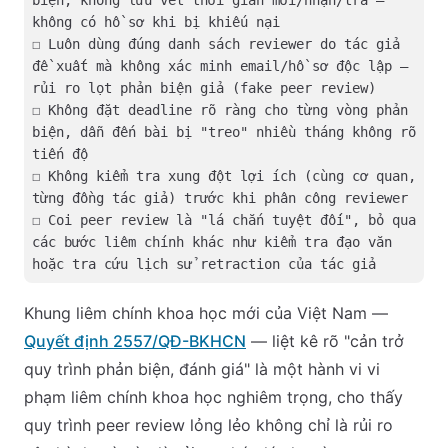
biện, không lưu vết thời gian mời/nhận/trả —
không có hồ sơ khi bị khiếu nại
☐ Luôn dùng đúng danh sách reviewer do tác giả
đề xuất mà không xác minh email/hồ sơ độc lập —
rủi ro lọt phản biện giả (fake peer review)
☐ Không đặt deadline rõ ràng cho từng vòng phản
biện, dẫn đến bài bị "treo" nhiều tháng không rõ
tiến độ
☐ Không kiểm tra xung đột lợi ích (cùng cơ quan,
từng đồng tác giả) trước khi phân công reviewer
☐ Coi peer review là "lá chắn tuyệt đối", bỏ qua
các bước liêm chính khác như kiểm tra đạo văn
hoặc tra cứu lịch sử retraction của tác giả
Khung liêm chính khoa học mới của Việt Nam —
Quyết định 2557/QĐ-BKHCN
— liệt kê rõ "cản trở
quy trình phản biện, đánh giá" là một hành vi vi
phạm liêm chính khoa học nghiêm trọng, cho thấy
quy trình peer review lỏng lẻo không chỉ là rủi ro