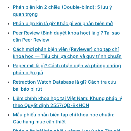
Phản biện kín 2 chiều (Double-blind): 5 lưu ý
quan trọng
Phản biện kín là gì? Khác gì với phản biện mở
Peer Review (Bình duyệt khoa học) là gì? Tại sao
cần Peer Review
Cách mời phản biện viên (Reviewer) cho tạp chí
khoa học — Tiêu chí lựa chọn và quy trình chuẩn
Paper mill là gì? Cách nhận diện và phòng chống
phản biện giả
Retraction Watch Database là gì? Cách tra cứu
bài báo bị rút
Liêm chính khoa học tại Việt Nam: Khung pháp lý
theo Quyết định 2557/QĐ-BKHCN
Mẫu phiếu phản biện tạp chí khoa học chuẩn:
Các hạng mục cần thiết