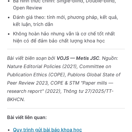
Ba hình thức chính: Single-blind, Double-blind,
Open Review
Đánh giá theo: tính mới, phương pháp, kết quả,
kết luận, trích dẫn
Không hoàn hảo nhưng vẫn là cơ chế tốt nhất
hiện có để đảm bảo chất lượng khoa học
Bài viết biên soạn bởi
VOJS — Metis JSC
. Nguồn:
Nature Editorial Policies (2021), Committee on
Publication Ethics (COPE), Publons Global State of
Peer Review 2023, COPE & STM "Paper mills —
research report" (2022), Thông tư 27/2025/TT-
BKHCN.
Bài viết liên quan:
Quy trình gửi bài báo khoa học