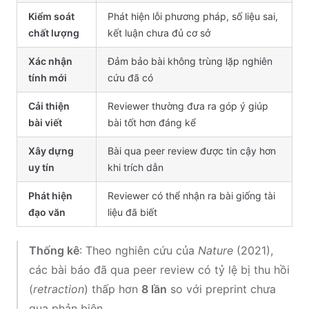
Kiểm soát
Phát hiện lỗi phương pháp, số liệu sai,
chất lượng
kết luận chưa đủ cơ sở
Xác nhận
Đảm bảo bài không trùng lặp nghiên
tính mới
cứu đã có
Cải thiện
Reviewer thường đưa ra góp ý giúp
bài viết
bài tốt hơn đáng kể
Xây dựng
Bài qua peer review được tin cậy hơn
uy tín
khi trích dẫn
Phát hiện
Reviewer có thể nhận ra bài giống tài
đạo văn
liệu đã biết
Thống kê
: Theo nghiên cứu của
Nature
(2021),
các bài báo đã qua peer review có tỷ lệ bị thu hồi
(
retraction
) thấp hơn
8 lần
so với preprint chưa
qua phản biện.