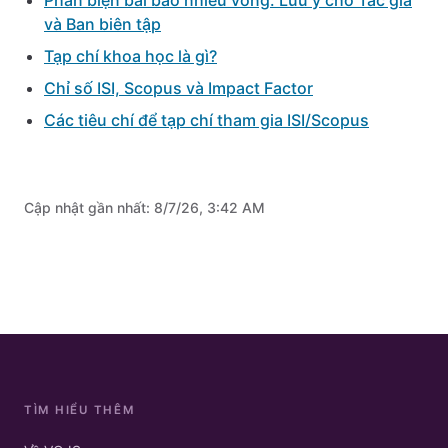
Phản biện bài báo nhiều vòng: Lưu ý cho Tác giả
và Ban biên tập
Tạp chí khoa học là gì?
Chỉ số ISI, Scopus và Impact Factor
Các tiêu chí để tạp chí tham gia ISI/Scopus
Cập nhật gần nhất:
8/7/26, 3:42 AM
TÌM HIỂU THÊM