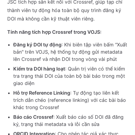
JSC tích hợp sẵn kết nối với Crossref, giúp tạp chí
thành viên tự động hóa toàn bộ quy trình đăng ký
DOI mà không cần kỹ thuật viên riêng.
Tính năng tích hợp Crossref trong VOJS:
Đăng ký DOI tự động
: Khi biên tập viên bấm "Xuất
bản" trên VOJS, hệ thống tự động gửi metadata
lên Crossref và nhận DOI trong vòng vài phút
Kiểm tra DOI hàng loạt
: Quản trị viên có thể kiểm
tra trạng thái DOI của toàn bộ bài báo trong một
giao diện
Hỗ trợ Reference Linking
: Tự động tạo liên kết
trích dẫn chéo (reference linking) với các bài báo
khác trong Crossref
Báo cáo Crossref
: Xuất báo cáo số DOI đã đăng
ký, trạng thái metadata và lỗi cần sửa
ORCID Integration
: Cho phép tác giả xác thực