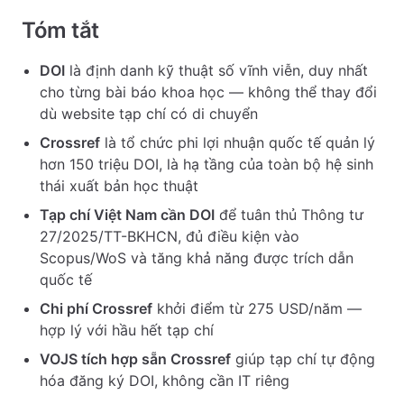
Tóm tắt
DOI
là định danh kỹ thuật số vĩnh viễn, duy nhất
cho từng bài báo khoa học — không thể thay đổi
dù website tạp chí có di chuyển
Crossref
là tổ chức phi lợi nhuận quốc tế quản lý
hơn 150 triệu DOI, là hạ tầng của toàn bộ hệ sinh
thái xuất bản học thuật
Tạp chí Việt Nam cần DOI
để tuân thủ Thông tư
27/2025/TT-BKHCN, đủ điều kiện vào
Scopus/WoS và tăng khả năng được trích dẫn
quốc tế
Chi phí Crossref
khởi điểm từ 275 USD/năm —
hợp lý với hầu hết tạp chí
VOJS tích hợp sẵn Crossref
giúp tạp chí tự động
hóa đăng ký DOI, không cần IT riêng