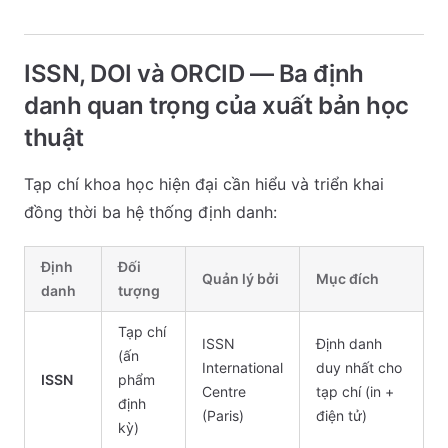
ISSN, DOI và ORCID — Ba định
danh quan trọng của xuất bản học
thuật
Tạp chí khoa học hiện đại cần hiểu và triển khai
đồng thời ba hệ thống định danh:
Định
Đối
Quản lý bởi
Mục đích
danh
tượng
Tạp chí
ISSN
Định danh
(ấn
International
duy nhất cho
ISSN
phẩm
Centre
tạp chí (in +
định
(Paris)
điện tử)
kỳ)