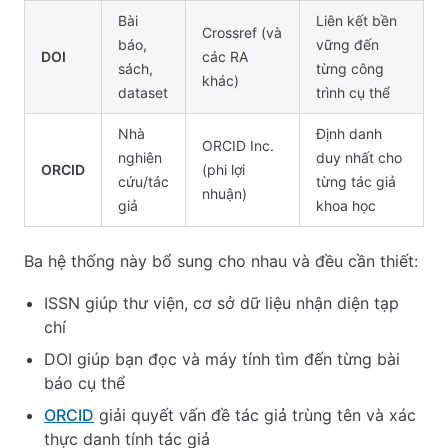
Bài
Liên kết bền
Crossref (và
báo,
vững đến
DOI
các RA
sách,
từng công
khác)
dataset
trình cụ thể
Nhà
Định danh
ORCID Inc.
nghiên
duy nhất cho
ORCID
(phi lợi
cứu/tác
từng tác giả
nhuận)
giả
khoa học
Ba hệ thống này bổ sung cho nhau và đều cần thiết:
ISSN giúp thư viện, cơ sở dữ liệu nhận diện tạp
chí
DOI giúp bạn đọc và máy tính tìm đến từng bài
báo cụ thể
ORCID
giải quyết vấn đề tác giả trùng tên và xác
thực danh tính tác giả