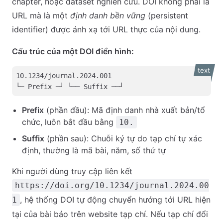
chapter, hoặc dataset nghiên cứu. DOI không phải là
URL mà là một
định danh bền vững
(persistent
identifier) được ánh xạ tới URL thực của nội dung.
Cấu trúc của một DOI điển hình:
text
10.1234/journal.2024.001
└─ Prefix ─┘ └── Suffix ──┘
Prefix
(phần đầu): Mã định danh nhà xuất bản/tổ
chức, luôn bắt đầu bằng
10.
Suffix
(phần sau): Chuỗi ký tự do tạp chí tự xác
định, thường là mã bài, năm, số thứ tự
Khi người dùng truy cập liên kết
https://doi.org/10.1234/journal.2024.00
, hệ thống DOI tự động chuyển hướng tới URL hiện
1
tại của bài báo trên website tạp chí. Nếu tạp chí đổi