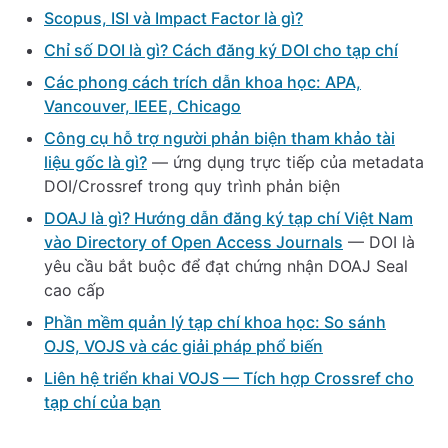
Scopus, ISI và Impact Factor là gì?
Chỉ số DOI là gì? Cách đăng ký DOI cho tạp chí
Các phong cách trích dẫn khoa học: APA,
Vancouver, IEEE, Chicago
Công cụ hỗ trợ người phản biện tham khảo tài
liệu gốc là gì?
— ứng dụng trực tiếp của metadata
DOI/Crossref trong quy trình phản biện
DOAJ là gì? Hướng dẫn đăng ký tạp chí Việt Nam
vào Directory of Open Access Journals
— DOI là
yêu cầu bắt buộc để đạt chứng nhận DOAJ Seal
cao cấp
Phần mềm quản lý tạp chí khoa học: So sánh
OJS, VOJS và các giải pháp phổ biến
Liên hệ triển khai VOJS — Tích hợp Crossref cho
tạp chí của bạn