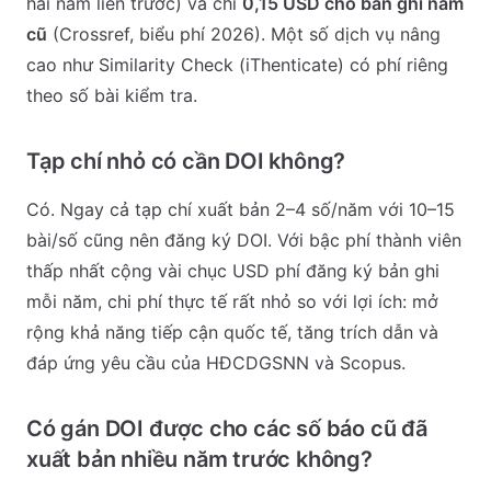
hai năm liền trước) và chỉ
0,15 USD cho bản ghi năm
cũ
(Crossref, biểu phí 2026). Một số dịch vụ nâng
cao như Similarity Check (iThenticate) có phí riêng
theo số bài kiểm tra.
Tạp chí nhỏ có cần DOI không?
Có. Ngay cả tạp chí xuất bản 2–4 số/năm với 10–15
bài/số cũng nên đăng ký DOI. Với bậc phí thành viên
thấp nhất cộng vài chục USD phí đăng ký bản ghi
mỗi năm, chi phí thực tế rất nhỏ so với lợi ích: mở
rộng khả năng tiếp cận quốc tế, tăng trích dẫn và
đáp ứng yêu cầu của HĐCDGSNN và Scopus.
Có gán DOI được cho các số báo cũ đã
xuất bản nhiều năm trước không?