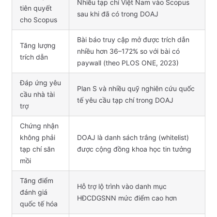
Nhiều tạp chí Việt Nam vào Scopus
tiên quyết
sau khi đã có trong DOAJ
cho Scopus
Bài báo truy cập mở được trích dẫn
Tăng lượng
nhiều hơn 36–172% so với bài có
trích dẫn
paywall (theo PLOS ONE, 2023)
Đáp ứng yêu
Plan S và nhiều quỹ nghiên cứu quốc
cầu nhà tài
tế yêu cầu tạp chí trong DOAJ
trợ
Chứng nhận
không phải
DOAJ là danh sách trắng (whitelist)
tạp chí săn
được cộng đồng khoa học tin tưởng
mồi
Tăng điểm
Hỗ trợ lộ trình vào danh mục
đánh giá
HĐCDGSNN mức điểm cao hơn
quốc tế hóa