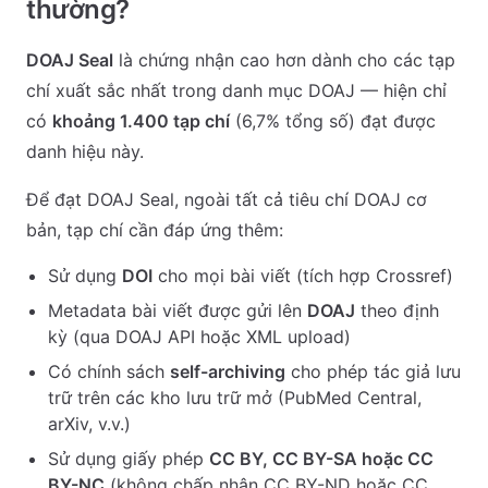
thường?
DOAJ Seal
là chứng nhận cao hơn dành cho các tạp
chí xuất sắc nhất trong danh mục DOAJ — hiện chỉ
có
khoảng 1.400 tạp chí
(6,7% tổng số) đạt được
danh hiệu này.
Để đạt DOAJ Seal, ngoài tất cả tiêu chí DOAJ cơ
bản, tạp chí cần đáp ứng thêm:
Sử dụng
DOI
cho mọi bài viết (tích hợp Crossref)
Metadata bài viết được gửi lên
DOAJ
theo định
kỳ (qua DOAJ API hoặc XML upload)
Có chính sách
self-archiving
cho phép tác giả lưu
trữ trên các kho lưu trữ mở (PubMed Central,
arXiv, v.v.)
Sử dụng giấy phép
CC BY, CC BY-SA hoặc CC
BY-NC
(không chấp nhận CC BY-ND hoặc CC