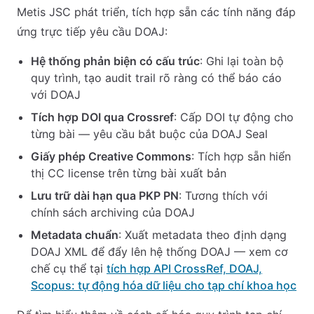
Metis JSC phát triển, tích hợp sẵn các tính năng đáp
ứng trực tiếp yêu cầu DOAJ:
Hệ thống phản biện có cấu trúc
: Ghi lại toàn bộ
quy trình, tạo audit trail rõ ràng có thể báo cáo
với DOAJ
Tích hợp DOI qua Crossref
: Cấp DOI tự động cho
từng bài — yêu cầu bắt buộc của DOAJ Seal
Giấy phép Creative Commons
: Tích hợp sẵn hiển
thị CC license trên từng bài xuất bản
Lưu trữ dài hạn qua PKP PN
: Tương thích với
chính sách archiving của DOAJ
Metadata chuẩn
: Xuất metadata theo định dạng
DOAJ XML để đẩy lên hệ thống DOAJ — xem cơ
chế cụ thể tại
tích hợp API CrossRef, DOAJ,
Scopus: tự động hóa dữ liệu cho tạp chí khoa học