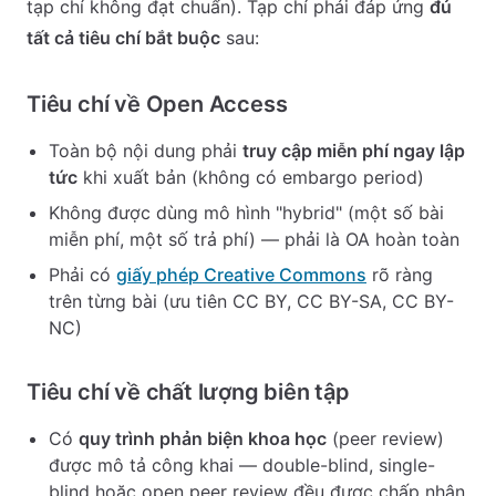
tạp chí không đạt chuẩn). Tạp chí phải đáp ứng
đủ
tất cả tiêu chí bắt buộc
sau:
Tiêu chí về Open Access
Toàn bộ nội dung phải
truy cập miễn phí ngay lập
tức
khi xuất bản (không có embargo period)
Không được dùng mô hình "hybrid" (một số bài
miễn phí, một số trả phí) — phải là OA hoàn toàn
Phải có
giấy phép Creative Commons
rõ ràng
trên từng bài (ưu tiên CC BY, CC BY-SA, CC BY-
NC)
Tiêu chí về chất lượng biên tập
Có
quy trình phản biện khoa học
(peer review)
được mô tả công khai — double-blind, single-
blind hoặc open peer review đều được chấp nhận