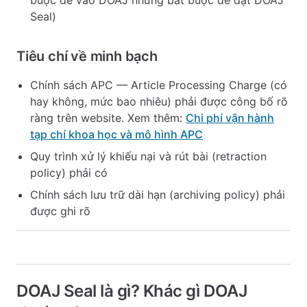
buộc để vào DOAJ nhưng bắt buộc để đạt DOAJ
Seal)
Tiêu chí về minh bạch
Chính sách APC — Article Processing Charge (có
hay không, mức bao nhiêu) phải được công bố rõ
ràng trên website. Xem thêm:
Chi phí vận hành
tạp chí khoa học và mô hình APC
Quy trình xử lý khiếu nại và rút bài (retraction
policy) phải có
Chính sách lưu trữ dài hạn (archiving policy) phải
được ghi rõ
DOAJ Seal là gì? Khác gì DOAJ