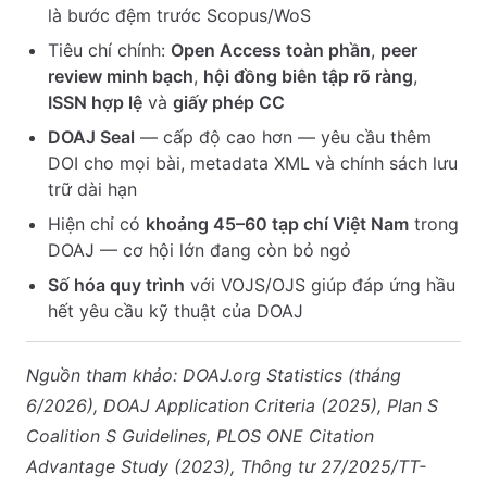
là bước đệm trước Scopus/WoS
Tiêu chí chính:
Open Access toàn phần
,
peer
review minh bạch
,
hội đồng biên tập rõ ràng
,
ISSN hợp lệ
và
giấy phép CC
DOAJ Seal
— cấp độ cao hơn — yêu cầu thêm
DOI cho mọi bài, metadata XML và chính sách lưu
trữ dài hạn
Hiện chỉ có
khoảng 45–60 tạp chí Việt Nam
trong
DOAJ — cơ hội lớn đang còn bỏ ngỏ
Số hóa quy trình
với VOJS/OJS giúp đáp ứng hầu
hết yêu cầu kỹ thuật của DOAJ
Nguồn tham khảo: DOAJ.org Statistics (tháng
6/2026), DOAJ Application Criteria (2025), Plan S
Coalition S Guidelines, PLOS ONE Citation
Advantage Study (2023), Thông tư 27/2025/TT-