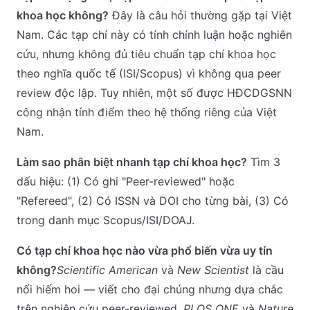
khoa học không?
Đây là câu hỏi thường gặp tại Việt
Nam. Các tạp chí này có tính chính luận hoặc nghiên
cứu, nhưng không đủ tiêu chuẩn tạp chí khoa học
theo nghĩa quốc tế (ISI/Scopus) vì không qua peer
review độc lập. Tuy nhiên, một số được HĐCDGSNN
công nhận tính điểm theo hệ thống riêng của Việt
Nam.
Làm sao phân biệt nhanh tạp chí khoa học?
Tìm 3
dấu hiệu: (1) Có ghi "Peer-reviewed" hoặc
"Refereed", (2) Có ISSN và DOI cho từng bài, (3) Có
trong danh mục Scopus/ISI/DOAJ.
Có tạp chí khoa học nào vừa phổ biến vừa uy tín
không?
Scientific American
và
New Scientist
là cầu
nối hiếm hoi — viết cho đại chúng nhưng dựa chắc
trên nghiên cứu peer-reviewed.
PLOS ONE
và
Nature