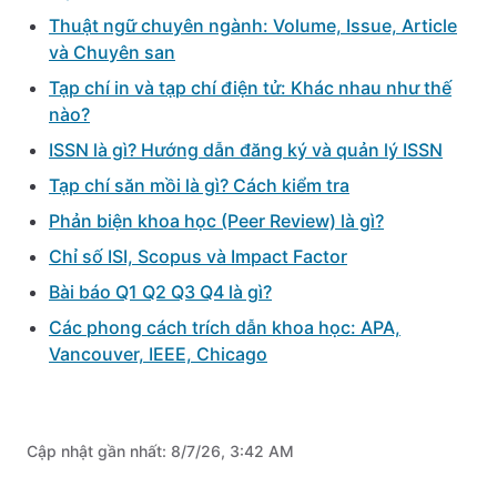
Thuật ngữ chuyên ngành: Volume, Issue, Article
và Chuyên san
Tạp chí in và tạp chí điện tử: Khác nhau như thế
nào?
ISSN là gì? Hướng dẫn đăng ký và quản lý ISSN
Tạp chí săn mồi là gì? Cách kiểm tra
Phản biện khoa học (Peer Review) là gì?
Chỉ số ISI, Scopus và Impact Factor
Bài báo Q1 Q2 Q3 Q4 là gì?
Các phong cách trích dẫn khoa học: APA,
Vancouver, IEEE, Chicago
Cập nhật gần nhất:
8/7/26, 3:42 AM