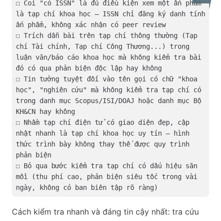
☐ Coi "có ISSN" là đủ điều kiện xem một ấn phẩm
là tạp chí khoa học — ISSN chỉ đăng ký danh tính
ấn phẩm, không xác nhận có peer review
☐ Trích dẫn bài trên tạp chí thông thường (Tạp
chí Tài chính, Tạp chí Công Thương...) trong
luận văn/báo cáo khoa học mà không kiểm tra bài
đó có qua phản biện độc lập hay không
☐ Tin tưởng tuyệt đối vào tên gọi có chữ "khoa
học", "nghiên cứu" mà không kiểm tra tạp chí có
trong danh mục Scopus/ISI/DOAJ hoặc danh mục Bộ
KH&CN hay không
☐ Nhầm tạp chí điện tử có giao diện đẹp, cập
nhật nhanh là tạp chí khoa học uy tín — hình
thức trình bày không thay thế được quy trình
phản biện
☐ Bỏ qua bước kiểm tra tạp chí có dấu hiệu săn
mồi (thu phí cao, phản biện siêu tốc trong vài
ngày, không có ban biên tập rõ ràng)
Cách kiểm tra nhanh và đáng tin cậy nhất: tra cứu