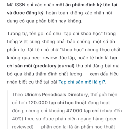
Mã ISSN chỉ xác nhận
một ấn phẩm định kỳ tồn tại
và được đăng ký
, hoàn toàn không xác nhận nội
dung có qua phản biện hay không.
Tương tự, tên gọi có chữ "tạp chí khoa học" trong
tiếng Việt cũng không phải bảo chứng: một số ấn
phẩm tự đặt tên có chữ "khoa học" nhưng thực chất
không qua peer review độc lập, hoặc tệ hơn là
tạp
chí săn mồi (predatory journal)
thu phí đăng bài mà
bỏ qua khâu thẩm định chất lượng — xem dấu hiệu
nhận biết cụ thể tại bài
Tạp chí săn mồi là gì?
.
Theo
Ulrich's Periodicals Directory
, thế giới hiện
có hơn
120.000 tạp chí học thuật
đang hoạt
động, nhưng chỉ khoảng
47.000 tạp chí
(chưa đến
40%) thực sự được phản biện ngang hàng (peer-
reviewed) — phần còn lại là ấn phẩm học thuật