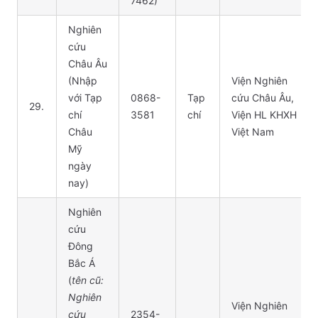
7462)
Nghiên
cứu
Châu Âu
(Nhập
Viện Nghiên
với Tạp
0868-
Tạp
cứu Châu Âu,
29.
chí
3581
chí
Viện HL KHXH
Châu
Việt Nam
Mỹ
ngày
nay)
Nghiên
cứu
Đông
Bắc Á
(
tên cũ:
Nghiên
Viện Nghiên
cứu
2354-