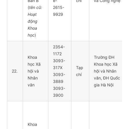
Bản B
e-
chí
và Công nghệ
(
tên cũ:
2615-
Hoạt
9929
động
Khoa
học
)
2354-
1172
Khoa
Trường ĐH
3093-
học Xã
Khoa học Xã
317X
Tạp
22.
hội và
hội và Nhân
3093-
chí
Nhân
văn, ĐH Quốc
3889
văn
gia Hà Nội
3093-
3900
Khoa