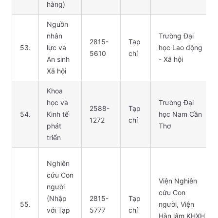
hàng)
Nguồn
nhân
Trường Đại
2815-
Tạp
53.
lực và
học Lao động
5610
chí
An sinh
- Xã hội
Xã hội
Khoa
học và
Trường Đại
2588-
Tạp
54.
Kinh tế
học Nam Cần
1272
chí
phát
Thơ
triển
Nghiên
cứu Con
Viện Nghiên
người
cứu Con
(Nhập
2815-
Tạp
55.
người, Viện
với Tạp
5777
chí
Hàn lâm KHXH