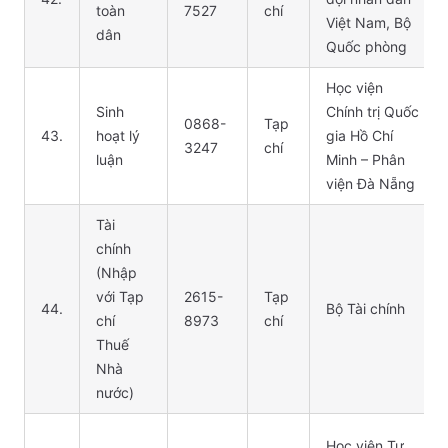
toàn
7527
chí
Việt Nam, Bộ
dân
Quốc phòng
Học viện
Sinh
Chính trị Quốc
0868-
Tạp
43.
hoạt lý
gia Hồ Chí
3247
chí
luận
Minh – Phân
viện Đà Nẵng
Tài
chính
(Nhập
với Tạp
2615-
Tạp
44.
Bộ Tài chính
chí
8973
chí
Thuế
Nhà
nước)
Học viện Tư