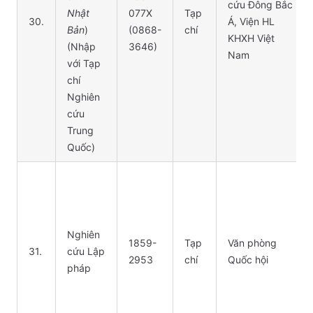
cứu Đông Bắc
Nhật
077X
Tạp
30.
Á, Viện HL
Bản
)
(0868-
chí
KHXH Việt
(Nhập
3646)
Nam
với Tạp
chí
Nghiên
cứu
Trung
Quốc)
Nghiên
1859-
Tạp
Văn phòng
31.
cứu Lập
2953
chí
Quốc hội
pháp