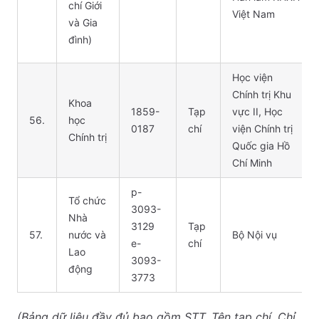
chí Giới
Việt Nam
và Gia
đình)
Học viện
Chính trị Khu
Khoa
1859-
Tạp
vực II, Học
56.
học
0187
chí
viện Chính trị
Chính trị
Quốc gia Hồ
Chí Minh
p-
Tổ chức
3093-
Nhà
3129
Tạp
57.
nước và
Bộ Nội vụ
e-
chí
Lao
3093-
động
3773
(Bảng dữ liệu đầy đủ bao gồm STT, Tên tạp chí, Chỉ