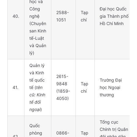
học và
Công
Đại học Quốc
2588-
Tạp
40.
nghệ
gia Thành phố
1051
chí
(Chuyên
Hồ Chí Minh
san Kinh
tế-Luật
và Quản
lý)
Quản lý
và Kinh
2615-
tế quốc
Trường Đại
9848
Tạp
41.
tế (
tên
học Ngoại
(1859-
chí
cũ: Kinh
thương
4050)
tế đối
ngoại
)
Tổng cục
Quốc
Chính trị Quân
phòng
0866-
Tạp
42.
đội nhân dân