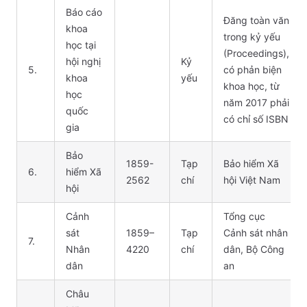
Báo cáo
Đăng toàn văn
khoa
trong kỷ yếu
học tại
(Proceedings),
hội nghị
Kỷ
5.
có phản biện
khoa
yếu
khoa học, từ
học
năm 2017 phải
quốc
có chỉ số ISBN
gia
Bảo
1859-
Tạp
Bảo hiểm Xã
6.
hiểm Xã
2562
chí
hội Việt Nam
hội
Cảnh
Tổng cục
sát
1859–
Tạp
Cảnh sát nhân
7.
Nhân
4220
chí
dân, Bộ Công
dân
an
Châu