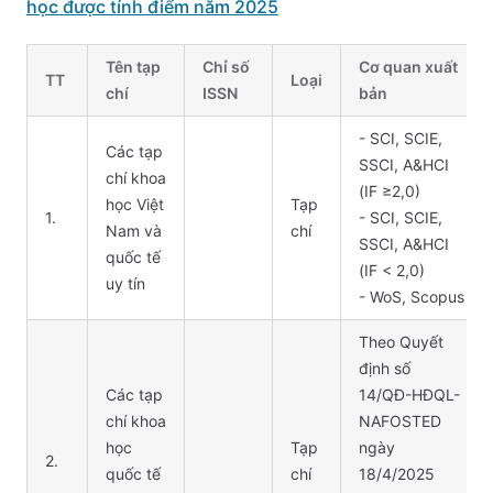
học được tính điểm năm 2025
Tên tạp
Chỉ số
Cơ quan xuất
TT
Loại
chí
ISSN
bản
- SCI, SCIE,
Các tạp
SSCI, A&HCI
chí khoa
(IF ≥2,0)
học Việt
Tạp
1.
- SCI, SCIE,
Nam và
chí
SSCI, A&HCI
quốc tế
(IF < 2,0)
uy tín
- WoS, Scopus
Theo Quyết
định số
Các tạp
14/QĐ-HĐQL-
chí khoa
NAFOSTED
học
Tạp
ngày
2.
quốc tế
chí
18/4/2025