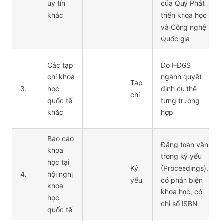
uy tín
của Quỹ Phát
khác
triển khoa học
và Công nghệ
Quốc gia
Các tạp
Do HĐGS
chí khoa
ngành quyết
Tạp
3.
học
định cụ thể
chí
quốc tế
từng trường
khác
hợp
Báo cáo
Đăng toàn văn
khoa
trong kỷ yếu
học tại
Kỷ
(Proceedings),
4.
hội nghị
yếu
có phản biện
khoa
khoa học, có
học
chỉ số ISBN
quốc tế