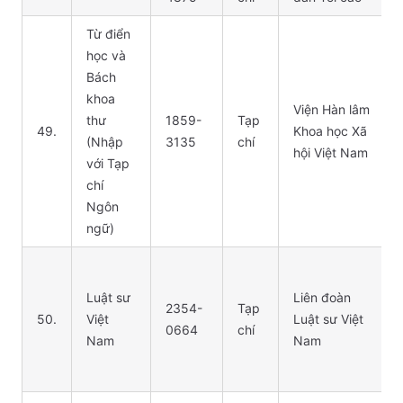
Từ điển
học và
Bách
khoa
Viện Hàn lâm
thư
1859-
Tạp
49.
Khoa học Xã
(Nhập
3135
chí
hội Việt Nam
với Tạp
chí
Ngôn
ngữ)
Luật sư
Liên đoàn
2354-
Tạp
50.
Việt
Luật sư Việt
0664
chí
Nam
Nam