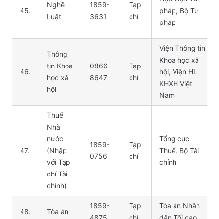
Nghề
1859-
Tạp
45.
pháp, Bộ Tư
Luật
3631
chí
pháp
Viện Thông tin
Thông
Khoa học xã
tin Khoa
0866-
Tạp
46.
hội, Viện HL
học xã
8647
chí
KHXH Việt
hội
Nam
Thuế
Nhà
nước
Tổng cục
1859-
Tạp
47.
(Nhập
Thuế, Bộ Tài
0756
chí
với Tạp
chính
chí Tài
chính)
1859-
Tạp
Tòa án Nhân
48.
Tòa án
4875
chí
dân Tối cao