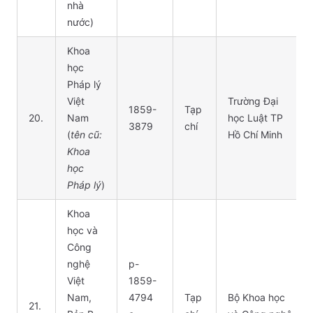
nhà
nước)
Khoa
học
Pháp lý
Việt
Trường Đại
1859-
Tạp
20.
Nam
học Luật TP
3879
chí
(
tên cũ:
Hồ Chí Minh
Khoa
học
Pháp lý
)
Khoa
học và
Công
nghệ
p-
Việt
1859-
Nam,
4794
Tạp
Bộ Khoa học
21.