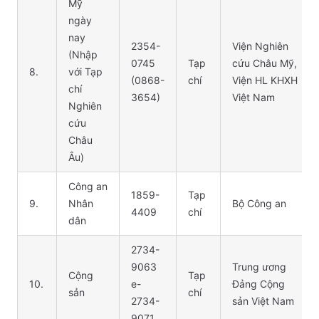
Mỹ
ngày
nay
2354-
Viện Nghiên
(Nhập
0745
Tạp
cứu Châu Mỹ,
8.
với Tạp
(0868-
chí
Viện HL KHXH
chí
3654)
Việt Nam
Nghiên
cứu
Châu
Âu)
Công an
1859-
Tạp
9.
Nhân
Bộ Công an
4409
chí
dân
2734-
9063
Trung ương
Cộng
Tạp
10.
e-
Đảng Cộng
sản
chí
2734-
sản Việt Nam
9071