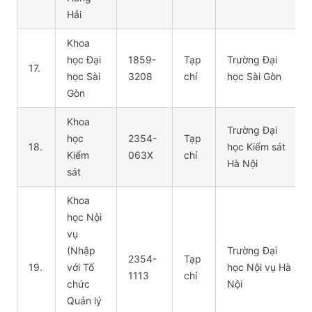
Hải
Khoa
học Đại
1859-
Tạp
Trường Đại
17.
học Sài
3208
chí
học Sài Gòn
Gòn
Khoa
Trường Đại
học
2354-
Tạp
18.
học Kiểm sát
Kiểm
063X
chí
Hà Nội
sát
Khoa
học Nội
vụ
(Nhập
Trường Đại
2354-
Tạp
19.
với Tổ
học Nội vụ Hà
1113
chí
chức
Nội
Quản lý