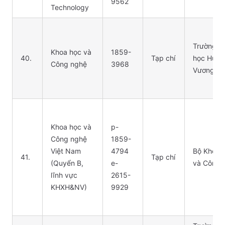
9562
Technology
Trường Đ
Khoa học và
1859-
40.
Tạp chí
học Hùng
Công nghệ
3968
Vương
Khoa học và
p-
Công nghệ
1859-
Việt Nam
4794
Bộ Khoa 
41.
Tạp chí
(Quyển B,
e-
và Công 
lĩnh vực
2615-
KHXH&NV)
9929