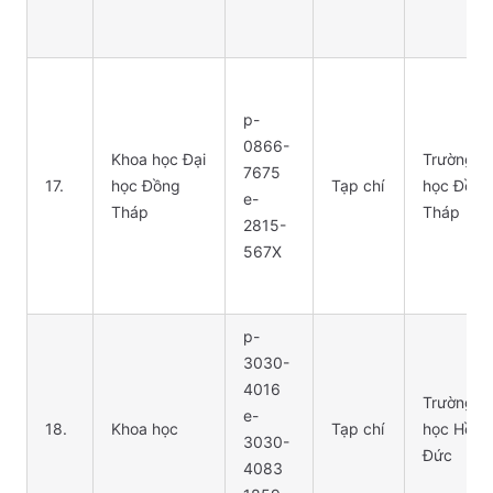
p-
0866-
Khoa học Đại
Trường Đ
7675
17.
học Đồng
Tạp chí
học Đồng
e-
Tháp
Tháp
2815-
567X
p-
3030-
4016
Trường Đ
e-
18.
Khoa học
Tạp chí
học Hồng
3030-
Đức
4083