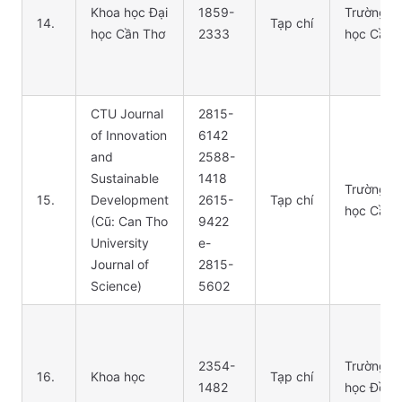
Khoa học Đại
1859-
Trường Đ
14.
Tạp chí
học Cần Thơ
2333
học Cần 
CTU Journal
2815-
of Innovation
6142
and
2588-
Sustainable
1418
Trường Đ
15.
Development
2615-
Tạp chí
học Cần 
(Cũ: Can Tho
9422
University
e-
Journal of
2815-
Science)
5602
2354-
Trường Đ
16.
Khoa học
Tạp chí
1482
học Đồng