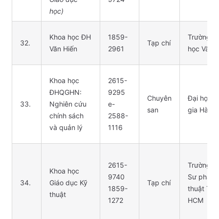
học)
Khoa học ĐH
1859-
Trường Đ
32.
Tạp chí
Văn Hiến
2961
học Văn H
Khoa học
2615-
ĐHQGHN:
9295
Chuyên
Đại học 
33.
Nghiên cứu
e-
san
gia Hà Nộ
chính sách
2588-
và quản lý
1116
2615-
Trường Đ
Khoa học
9740
Sư phạm 
34.
Giáo dục Kỹ
Tạp chí
1859-
thuật TP.
thuật
1272
HCM