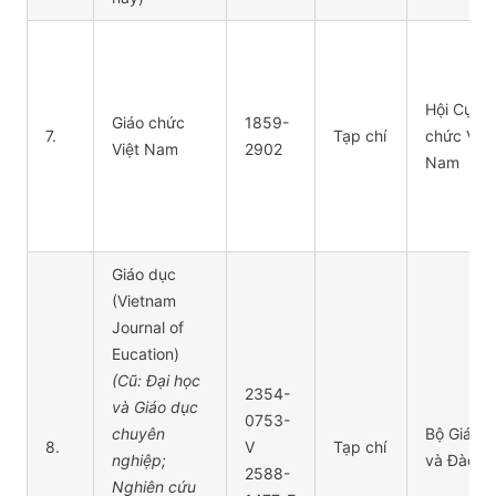
Hội Cựu G
Giáo chức
1859-
7.
Tạp chí
chức Việt
Việt Nam
2902
Nam
Giáo dục
(Vietnam
Journal of
Eucation)
(Cũ: Đại học
2354-
và Giáo dục
0753-
chuyên
Bộ Giáo 
8.
V
Tạp chí
nghiệp;
và Đào tạ
2588-
Nghiên cứu