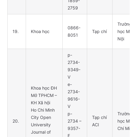
1859-
2759
Trường Đ
0866-
19.
Khoa học
Tạp chí
học Mở H
8051
Nội
p-
2734-
9349-
V
e-
Khoa học ĐH
2734-
Mở TPHCM –
9616-
KH Xã hội
V
Ho Chi Minh
p-
Trường Đ
City Open
Tạp chí
20.
2734 –
học Mở T
University
ACI
9357-
Chí Minh
Journal of
E