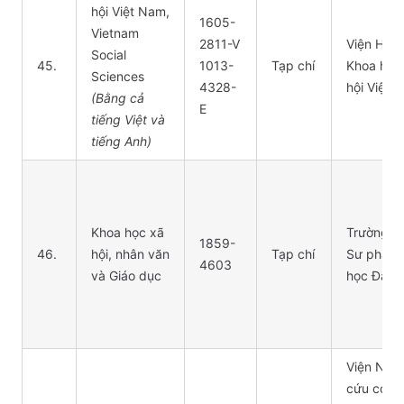
hội Việt Nam,
1605-
Vietnam
2811-V
Viện Hàn 
Social
45.
1013-
Tạp chí
Khoa học
Sciences
4328-
hội Việt 
(Bằng cả
E
tiếng Việt và
tiếng Anh)
Khoa học xã
Trường Đ
1859-
46.
hội, nhân văn
Tạp chí
Sư phạm,
4603
và Giáo dục
học Đà N
Viện Ngh
cứu con