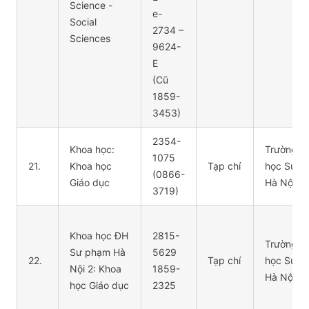
Science -
e-
Social
2734 –
Sciences
9624-
E
(Cũ
1859-
3453)
2354-
Khoa học:
Trường Đ
1075
21.
Khoa học
Tạp chí
học Sư p
(0866-
Giáo dục
Hà Nội
3719)
Khoa học ĐH
2815-
Trường Đ
Sư phạm Hà
5629
22.
Tạp chí
học Sư p
Nội 2: Khoa
1859-
Hà Nội 2
học Giáo dục
2325