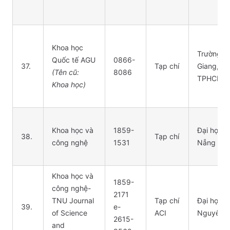
Khoa học
Trường Đ
Quốc tế AGU
0866-
37.
Tạp chí
Giang, Đ
(Tên cũ:
8086
TPHCM
Khoa học)
Khoa học và
1859-
Đại học Đ
38.
Tạp chí
công nghệ
1531
Nẵng
Khoa học và
1859-
công nghệ-
2171
TNU Journal
Tạp chí
Đại học T
39.
e-
of Science
ACI
Nguyên
2615-
and