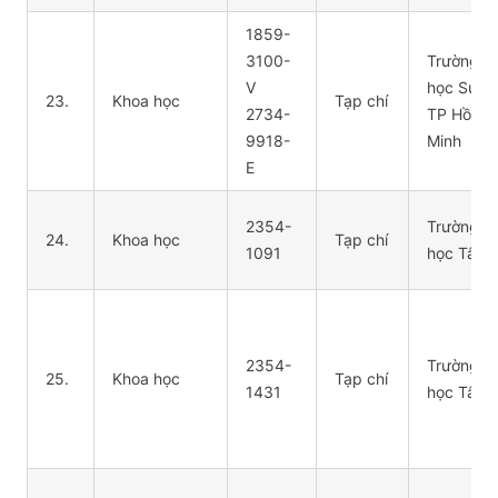
1859-
3100-
Trường Đ
V
học Sư p
23.
Khoa học
Tạp chí
2734-
TP Hồ Ch
9918-
Minh
E
2354-
Trường Đ
24.
Khoa học
Tạp chí
1091
học Tây 
2354-
Trường Đ
25.
Khoa học
Tạp chí
1431
học Tân T