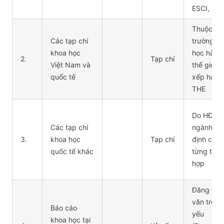
ESCI, Sc
Thuộc 50
Các tạp chí
trường đạ
khoa học
học hàng
2.
Tạp chí
Việt Nam và
thế giới t
quốc tế
xếp hạng
THE
Do HĐGS
Các tạp chí
ngành qu
3.
khoa học
Tạp chí
định cụ t
quốc tế khác
từng trư
hợp
Đăng toà
văn trong
Báo cáo
yếu
khoa học tại