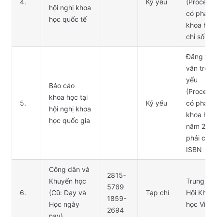
4.
Kỷ yếu
(Proceedi
hội nghị khoa
có phản b
học quốc tế
khoa học,
chỉ số IS
Đăng toà
văn trong
yếu
Báo cáo
(Proceedi
khoa học tại
5.
Kỷ yếu
có phản b
hội nghị khoa
khoa học,
học quốc gia
năm 2017
phải có c
ISBN
Công dân và
2815-
Khuyến học
Trung ươ
5769
6.
(Cũ: Dạy và
Tạp chí
Hội Khuy
1859-
Học ngày
học Việt
2694
nay)