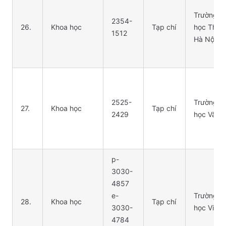
Trường Đ
2354-
26.
Khoa học
Tạp chí
học Thủ 
1512
Hà Nội
2525-
Trường Đ
27.
Khoa học
Tạp chí
2429
học Văn 
p-
3030-
4857
e-
Trường Đ
28.
Khoa học
Tạp chí
3030-
học Vinh
4784