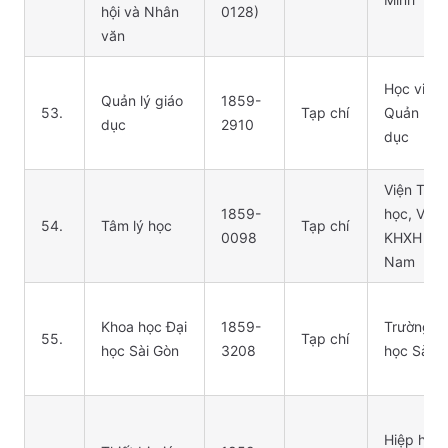
hội và Nhân
0128)
văn
Học viện
Quản lý giáo
1859-
53.
Tạp chí
Quản lý g
dục
2910
dục
Viện Tâm 
1859-
học, Viện
54.
Tâm lý học
Tạp chí
0098
KHXH Việ
Nam
Khoa học Đại
1859-
Trường Đ
55.
Tạp chí
học Sài Gòn
3208
học Sài G
Hiệp hội 