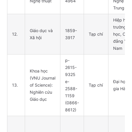
Nghệ thuật
4964
Nghệ thu
Trung ươ
Hiệp hội 
trường Đạ
Giáo dục và
1859-
12.
Tạp chí
học, Cao
Xã hội
3917
đẳng Việt
Nam
p-
2615-
Khoa học
9325
(VNU Journal
e-
Đại học 
13.
of Science):
Tạp chí
2588-
gia Hà Nộ
Nghiên cứu
1159
Giáo dục
(0866-
8612)