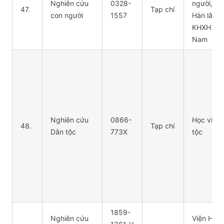
Nghiên cứu
0328-
người, Vi
47.
Tạp chí
con người
1557
Hàn lâm
KHXH Việ
Nam
Nghiên cứu
0866-
Học viện
48.
Tạp chí
Dân tộc
773X
tộc
1859-
Nghiên cứu
Viện Hàn 