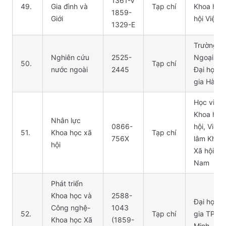
1361-V
49.
Gia đình và
Tạp chí
Khoa học
1859-
Giới
hội Việt 
1329-E
Trường Đ
Nghiên cứu
2525-
Ngoại ng
50.
Tạp chí
nước ngoài
2445
Đại học 
gia Hà Nộ
Học viện
Khoa học
Nhân lực
0866-
hội, Viện
51.
Khoa học xã
Tạp chí
756X
lâm Khoa
hội
Xã hội Việ
Nam
Phát triển
Khoa học và
2588-
Đại học 
Công nghệ-
1043
52.
Tạp chí
gia TP Hồ
Khoa học Xã
(1859-
Minh