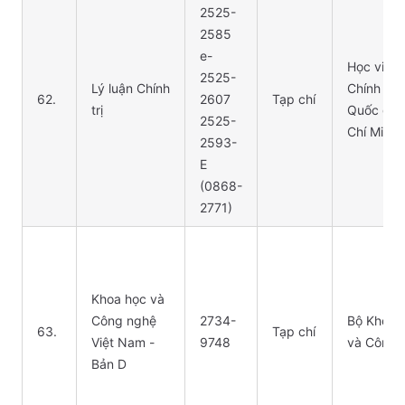
2525-
2585
e-
Học viện
2525-
Lý luận Chính
Chính trị
62.
2607
Tạp chí
trị
Quốc gia
2525-
Chí Minh
2593-
E
(0868-
2771)
Khoa học và
Công nghệ
2734-
Bộ Khoa 
63.
Tạp chí
Việt Nam -
9748
và Công 
Bản D