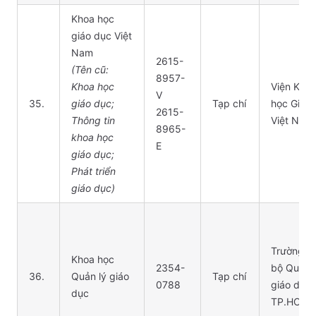
Khoa học
giáo dục Việt
Nam
2615-
(Tên cũ:
8957-
Khoa học
Viện Kho
V
35.
giáo dục;
Tạp chí
học Giáo
2615-
Thông tin
Việt Nam
8965-
khoa học
E
giáo dục;
Phát triển
giáo dục)
Trường C
Khoa học
2354-
bộ Quản l
36.
Quản lý giáo
Tạp chí
0788
giáo dục
dục
TP.HCM