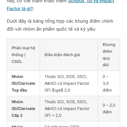
này, có thể tham khảo thêm
Scopus, ISI và Impact
Factor là gì?
.
Dưới đây là bảng tổng hợp các khung điểm chính
đối với nhóm ấn phẩm quốc tế và kỷ yếu:
Khung
Phân loại hệ
điểm
thống /
Điều kiện đánh giá
quy
CSDL
đổi
Nhóm
Thuộc SCI, SCIE, SSCI,
0 –
ISI/Clarivate
A&HCI có Impact Factor
3,0
Top đầu
(IF) $\ge$ 2,0
điểm
Nhóm
Thuộc SCI, SCIE, SSCI,
0 – 2,0
ISI/Clarivate
A&HCI có Impact Factor
điểm
Cấp 2
(IF) < 2,0
Nhóm
Có mặt trong CSDL