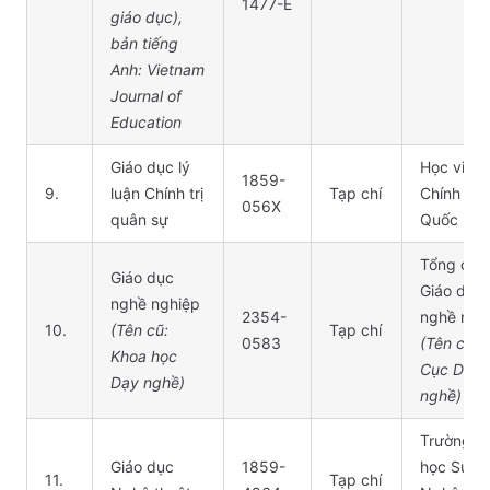
1477-E
giáo dục),
bản tiếng
Anh: Vietnam
Journal of
Education
Giáo dục lý
Học viện
1859-
9.
luận Chính trị
Tạp chí
Chính trị,
056X
quân sự
Quốc ph
Tổng cục
Giáo dục
Giáo dục
nghề nghiệp
2354-
nghề ngh
10.
(Tên cũ:
Tạp chí
0583
(Tên cũ: 
Khoa học
Cục Dạy
Dạy nghề)
nghề)
Trường Đ
Giáo dục
1859-
học Sư p
11.
Tạp chí