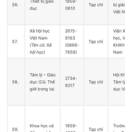
Thiết bị giáo
1859-
56.
Tạp chí
bị giáo d
dục
0810
Việt Nam
Xã hội học
2615-
Viện Xã h
Việt Nam
9163
học, Viện
57.
Tạp chí
(Tên cũ: Xã
(0866-
KHXH Việ
hội học)
7659)
Nam
Tâm lý – Giáo
Hội Khoa
2734-
58.
dục (Cũ: Thế
Tạp chí
Tâm lý Gi
9217
giới trong ta)
dục Việt
Khoa học và
1859-
Trường Đ
59.
Tạp chí