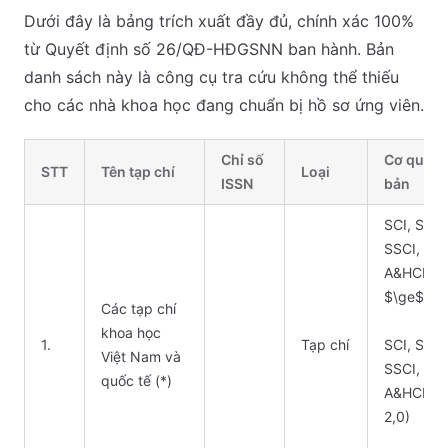
Dưới đây là bảng trích xuất đầy đủ, chính xác 100%
từ Quyết định số 26/QĐ-HĐGSNN ban hành. Bản
danh sách này là công cụ tra cứu không thể thiếu
cho các nhà khoa học đang chuẩn bị hồ sơ ứng viên.
Chỉ số
Cơ quan 
STT
Tên tạp chí
Loại
ISSN
bản
SCI, SCIE
SSCI,
A&HCI (IF
$\ge$2,0
Các tạp chí
khoa học
1.
Tạp chí
SCI, SCIE
Việt Nam và
SSCI,
quốc tế (*)
A&HCI (IF
2,0)