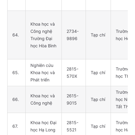
Khoa học và
Công nghệ
2734-
Trường Đ
64.
Tạp chí
Trường Đại
9896
học Hòa 
học Hòa Bình
Nghiên cứu
2815-
Trường Đ
65.
Khoa học và
Tạp chí
570X
học Thàn
Phát triển
Trường Đ
Khoa học và
2615-
66.
Tạp chí
học Nguy
Công nghệ
9015
Tất Thàn
Khoa học Đại
2815-
Trường Đ
67.
Tạp chí
học Hạ Long
5521
học Hạ L