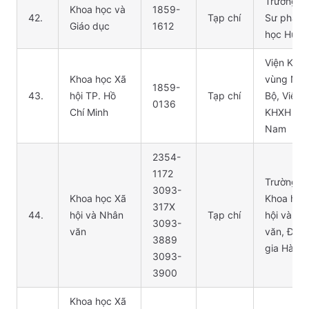
Trường Đ
Khoa học và
1859-
42.
Tạp chí
Sư phạm,
Giáo dục
1612
học Huế
Viện KHX
Khoa học Xã
vùng Na
1859-
43.
hội TP. Hồ
Tạp chí
Bộ, Viện 
0136
Chí Minh
KHXH Việ
Nam
2354-
1172
Trường Đ
3093-
Khoa học Xã
Khoa học
317X
44.
hội và Nhân
Tạp chí
hội và Nh
3093-
văn
văn, ĐH 
3889
gia Hà Nộ
3093-
3900
Khoa học Xã