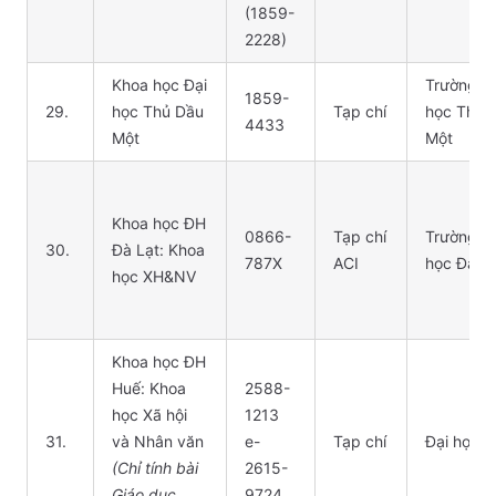
(1859-
2228)
Khoa học Đại
Trường Đ
1859-
29.
học Thủ Dầu
Tạp chí
học Thủ 
4433
Một
Một
Khoa học ĐH
0866-
Tạp chí
Trường Đ
30.
Đà Lạt: Khoa
787X
ACI
học Đà Lạ
học XH&NV
Khoa học ĐH
Huế: Khoa
2588-
học Xã hội
1213
31.
và Nhân văn
e-
Tạp chí
Đại học 
(Chỉ tính bài
2615-
Giáo dục
9724