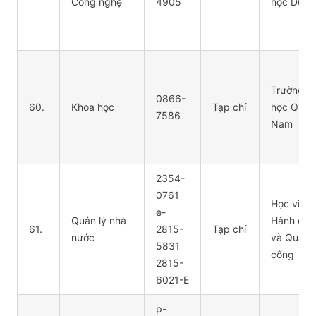
Công nghệ
4905
học Duy 
Trường Đ
0866-
60.
Khoa học
Tạp chí
học Quản
7586
Nam
2354-
0761
Học viện
e-
Quản lý nhà
Hành chí
61.
2815-
Tạp chí
nước
và Quản t
5831
công
2815-
6021-E
p-