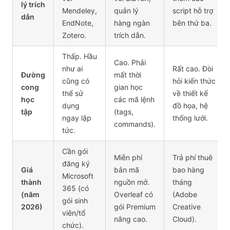
lý trích
Mendeley,
quản lý
script hỗ trợ
dẫn
EndNote,
hàng ngàn
bên thứ ba.
Zotero.
trích dẫn.
Thấp. Hầu
Cao. Phải
như ai
Rất cao. Đòi
Đường
mất thời
cũng có
hỏi kiến thức
cong
gian học
thể sử
về thiết kế
học
các mã lệnh
dụng
đồ họa, hệ
tập
(tags,
ngay lập
thống lưới.
commands).
tức.
Cần gói
Miễn phí
Trả phí thuê
đăng ký
Giá
bản mã
bao hàng
Microsoft
thành
nguồn mở.
tháng
365 (có
(năm
Overleaf có
(Adobe
gói sinh
2026)
gói Premium
Creative
viên/tổ
nâng cao.
Cloud).
chức).