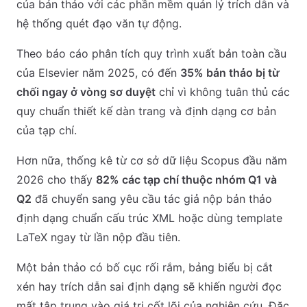
của bản thảo với các phần mềm quản lý trích dẫn và
hệ thống quét đạo văn tự động.
Theo báo cáo phân tích quy trình xuất bản toàn cầu
của Elsevier năm 2025, có đến
35% bản thảo bị từ
chối ngay ở vòng sơ duyệt
chỉ vì không tuân thủ các
quy chuẩn thiết kế dàn trang và định dạng cơ bản
của tạp chí.
Hơn nữa, thống kê từ cơ sở dữ liệu Scopus đầu năm
2026 cho thấy
82% các tạp chí thuộc nhóm Q1 và
Q2
đã chuyển sang yêu cầu tác giả nộp bản thảo
định dạng chuẩn cấu trúc XML hoặc dùng template
LaTeX ngay từ lần nộp đầu tiên.
Một bản thảo có bố cục rối rắm, bảng biểu bị cắt
xén hay trích dẫn sai định dạng sẽ khiến người đọc
mất tập trung vào giá trị cốt lõi của nghiên cứu. Đặc