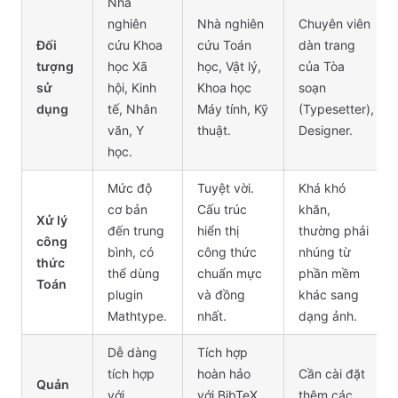
Nhà
nghiên
Nhà nghiên
Chuyên viên
Đối
cứu Khoa
cứu Toán
dàn trang
tượng
học Xã
học, Vật lý,
của Tòa
sử
hội, Kinh
Khoa học
soạn
dụng
tế, Nhân
Máy tính, Kỹ
(Typesetter),
văn, Y
thuật.
Designer.
học.
Mức độ
Tuyệt vời.
Khá khó
cơ bản
Cấu trúc
khăn,
Xử lý
đến trung
hiển thị
thường phải
công
bình, có
công thức
nhúng từ
thức
thể dùng
chuẩn mực
phần mềm
Toán
plugin
và đồng
khác sang
Mathtype.
nhất.
dạng ảnh.
Dễ dàng
Tích hợp
tích hợp
hoàn hảo
Cần cài đặt
Quản
với
với BibTeX,
thêm các