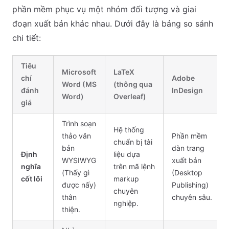
phần mềm phục vụ một nhóm đối tượng và giai
đoạn xuất bản khác nhau. Dưới đây là bảng so sánh
chi tiết:
Tiêu
Microsoft
LaTeX
chí
Adobe
Word (MS
(thông qua
đánh
InDesign
Word)
Overleaf)
giá
Trình soạn
Hệ thống
thảo văn
Phần mềm
chuẩn bị tài
bản
dàn trang
Định
liệu dựa
WYSIWYG
xuất bản
nghĩa
trên mã lệnh
(Thấy gì
(Desktop
cốt lõi
markup
được nấy)
Publishing)
chuyên
thân
chuyên sâu.
nghiệp.
thiện.