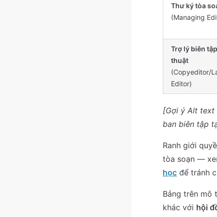
Thư ký tòa so
(Managing Edi
Trợ lý biên tập
thuật
(Copyeditor/L
Editor)
[Gợi ý Alt tex
ban biên tập t
Ranh giới quyề
tòa soạn — xe
học
để tránh c
Bảng trên mô 
khác với
hội đ