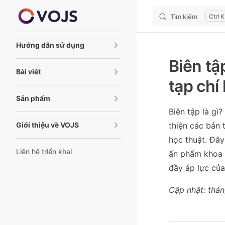
Tìm kiếm
K
Skip to content
Sidebar Navigation
Hướng dẫn sử dụng
Biên tậ
Bài viết
tạp chí
Sản phẩm
Biên tập là gì?
Giới thiệu về VOJS
thiện các bản 
học thuật. Đây
Liên hệ triển khai
ấn phẩm khoa h
đầy áp lực của
Cập nhật: thá