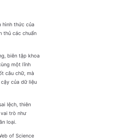
h hình thức của
n thủ các chuẩn
g, biên tập khoa
cùng một lĩnh
uốt câu chữ, mà
 cậy của dữ liệu
i lệch, thiên
vai trò như
n loại.
 Web of Science