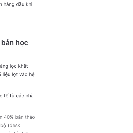
ên hàng đầu khi
t bản học
àng lọc khắt
liệu lọt vào hệ
c tế từ các nhà
ơn 40% bản thảo
 bộ (desk