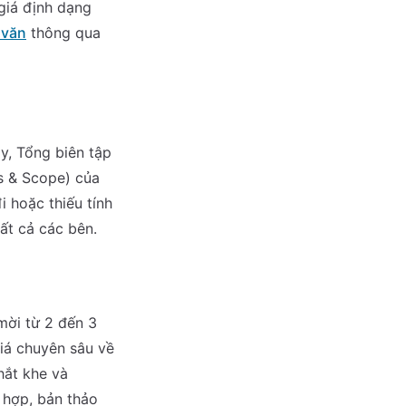
giá định dạng
 văn
thông qua
y, Tổng biên tập
s & Scope) của
i hoặc thiếu tính
tất cả các bên.
mời từ 2 đến 3
iá chuyên sâu về
hắt khe và
 hợp, bản thảo