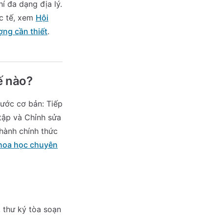
í đa dạng địa lý.
ốc tế, xem
Hội
ợng cần thiết
.
ế nào?
bước cơ bản: Tiếp
 tập và Chỉnh sửa
 hành chính thức
khoa học chuyên
 thư ký tòa soạn