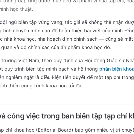
o không đáp ứng được mục tiêu và phạm vi của tạp chí, hoặ
ính học thuật."
đội ngũ biên tập vững vàng, tác giả sẽ không thể nhận đư
tính chuyên môn cao để hoàn thiện bài viết của mình. Đồn
 nhà khoa học, nhà hoạch định chính sách — cũng sẽ mất 
h quan và độ chính xác của ấn phẩm khoa học đó.
hị trường Việt Nam, theo quy định của Hội đồng Giáo sư Nh
t quy trình biên tập minh bạch và hệ thống
phản biện khoa
ên nghiêm ngặt là điều kiện tiên quyết để một tạp chí tro
ính điểm công trình khoa học tối đa.
 và công việc trong ban biên tập tạp chí 
ạp chí khoa học (Editorial Board) bao gồm nhiều vị trí chuy