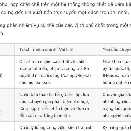
phối hợp chặt chẽ trên một hệ thống thống nhất để đảm bả
 sơ bộ đến khi xuất bản trực tuyến một cách trơn tru nhất.
ng phân nhiệm vụ cụ thể của các vị trí chủ chốt trong một
n:
Trách nhiệm chính (Vai trò)
Yêu cầu chuy
Chịu trách nhiệm cao nhất về chiến
Nhà khoa học 
lược phát triển, phạm vi công bố. Ra
uy tín quốc tế,
f)
quyết định cuối cùng (Accept/Reject)
(H-index) cao 
cho mọi bài báo.
hướng nghiên 
Nhận bản thảo từ Tổng biên tập, lựa
Chuyên gia sâ
chọn chuyên gia phản biện phù hợp,
nhánh nghiên 
tổng hợp ý kiến phản biện và đưa ra
mạng lưới quan
)
đề xuất cho Tổng biên tập.
nhà nghiên cứ
Quản lý luồng công việc, kiểm tra hình
Kỹ năng quản l