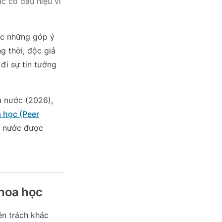
c có dấu hiệu vi
ợc những góp ý
g thời, độc giả
đi sự tin tưởng
à nước (2026),
 học (Peer
ng nước được
khoa học
ên trách khác