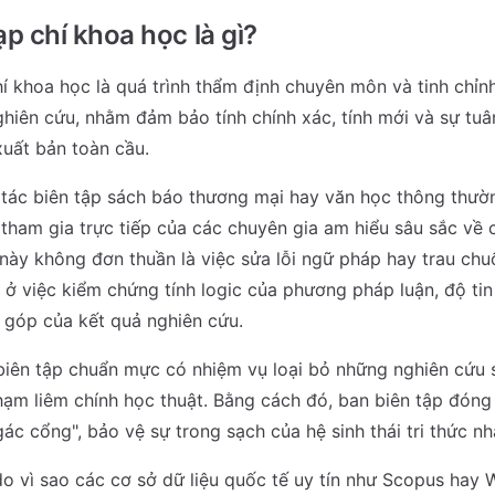
ạp chí khoa học là gì?
hí khoa học là quá trình thẩm định chuyên môn và tinh chỉn
hiên cứu, nhằm đảm bảo tính chính xác, tính mới và sự tuâ
uất bản toàn cầu.
tác biên tập sách báo thương mại hay văn học thông thườn
 tham gia trực tiếp của các chuyên gia am hiểu sâu sắc về 
 này không đơn thuần là việc sửa lỗi ngữ pháp hay trau ch
ở việc kiểm chứng tính logic của phương pháp luận, độ tin
g góp của kết quả nghiên cứu.
biên tập chuẩn mực có nhiệm vụ loại bỏ những nghiên cứu sa
hạm liêm chính học thuật. Bằng cách đó, ban biên tập đóng 
ác cổng", bảo vệ sự trong sạch của hệ sinh thái tri thức nhâ
do vì sao các cơ sở dữ liệu quốc tế uy tín như Scopus hay