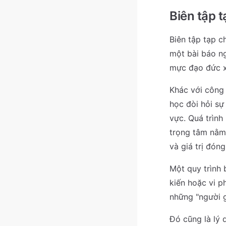
Biên tập t
Biên tập tạp c
một bài báo ng
mực đạo đức x
Khác với công 
học đòi hỏi sự
vực. Quá trình
trọng tâm nằm 
và giá trị đón
Một quy trình 
kiến hoặc vi p
những "người g
Đó cũng là lý 