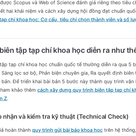
 được Scopus và Web of Science đánh giá riêng theo tiêu ch
tiết hai khái niệm và cách xây dựng hội đồng đạt chuẩn qu
tạp chí khoa học: Cơ cấu, tiêu chí chọn thành viên và số lư
biên tập tạp chí khoa học diễn ra như th
 tập tạp chí khoa học chuẩn quốc tế thường diễn ra qua 5 
 Sàng lọc sơ bộ, Phản biện chuyên gia, Ra quyết định biên
 bản. Để triển khai bài bản 5 bước này thành quy trình vận
 tham khảo thêm
cách xây dựng quy trình biên tập tạp chí 
n Z
.
p nhận và kiểm tra kỹ thuật (Technical Check)
giả hoàn thành
quy trình gửi bài báo khoa học
trên hệ thống,