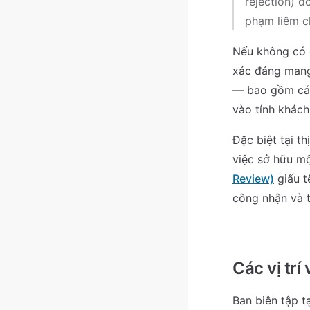
rejection) d
phạm liêm ch
Nếu không có 
xác đáng mang 
— bao gồm các
vào tính khác
Đặc biệt tại t
việc sở hữu mộ
Review)
giấu t
công nhận và t
Các vị trí
Ban biên tập t