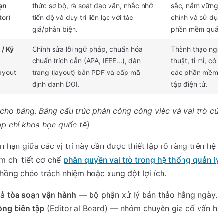
ạn
thức sơ bộ, rà soát đạo văn, nhắc nhở
sắc, nắm vững
tor)
tiến độ và duy trì liên lạc với tác
chính và sử dụ
giả/phản biện.
phần mềm quản
 / Kỹ
Chỉnh sửa lỗi ngữ pháp, chuẩn hóa
Thành thạo ng
chuẩn trích dẫn (APA, IEEE...), dàn
thuật, tỉ mỉ, 
ayout
trang (layout) bản PDF và cấp mã
các phần mềm 
định danh DOI.
tập điện tử.
t cho bảng: Bảng cấu trúc phân công công việc và vai trò của
ạp chí khoa học quốc tế]
n hạn giữa các vị trí này cần được thiết lập rõ ràng trên hệ
m chi tiết cơ chế
phân quyền vai trò trong hệ thống quản l
hồng chéo trách nhiệm hoặc xung đột lợi ích.
tả
tòa soạn vận hành
— bộ phận xử lý bản thảo hằng ngày. 
ồng biên tập
(Editorial Board) — nhóm chuyên gia cố vấn h