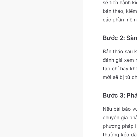
sẽ tiến hành k
bản thảo, kiểm
các phần mềm c
Bước 2: Sàn
Bản thảo sau k
đánh giá xem n
tạp chí hay kh
mới sẽ bị từ c
Bước 3: Phả
Nếu bài báo vư
chuyên gia phả
phương pháp lu
thường kéo dài