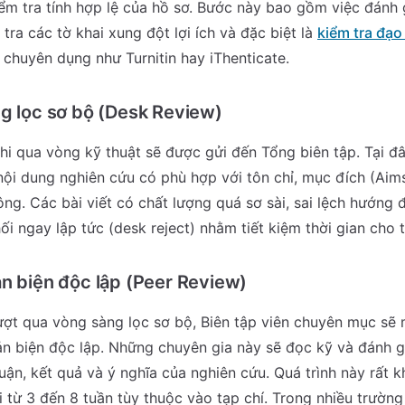
iểm tra tính hợp lệ của hồ sơ. Bước này bao gồm việc đánh 
 tra các tờ khai xung đột lợi ích và đặc biệt là
kiểm tra đạo
huyên dụng như Turnitin hay iThenticate.
g lọc sơ bộ (Desk Review)
hi qua vòng kỹ thuật sẽ được gửi đến Tổng biên tập. Tại đâ
ội dung nghiên cứu có phù hợp với tôn chỉ, mục đích (Aim
ông. Các bài viết có chất lượng quá sơ sài, sai lệch hướng đ
hối ngay lập tức (desk reject) nhằm tiết kiệm thời gian cho 
n biện độc lập (Peer Review)
ợt qua vòng sàng lọc sơ bộ, Biên tập viên chuyên mục sẽ 
n biện độc lập. Những chuyên gia này sẽ đọc kỹ và đánh g
ận, kết quả và ý nghĩa của nghiên cứu. Quá trình này rất k
 từ 3 đến 8 tuần tùy thuộc vào tạp chí. Trong nhiều trường