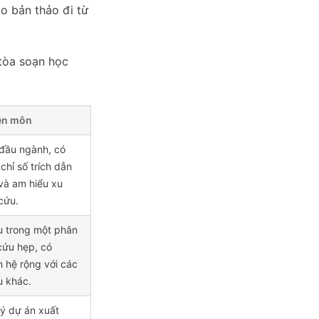
o bản thảo đi từ
 tòa soạn học
ên môn
đầu ngành, có
 chỉ số trích dẫn
và am hiểu xu
cứu.
u trong một phân
cứu hẹp, có
 hệ rộng với các
u khác.
ý dự án xuất