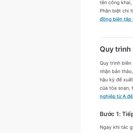
tên công khai,
Phân biệt chi 
đồng biên tập 
Quy trình 
Quy trình biên
nhận bản thảo,
hậu kỳ để xuất
của tòa soạn,
nghiệp từ A đế
Bước 1: Tiế
Ngay khi tác 