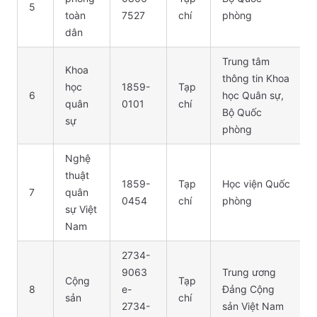
5
toàn
7527
chí
phòng
dân
Trung tâm
Khoa
thông tin Khoa
học
1859-
Tạp
6
học Quân sự,
quân
0101
chí
Bộ Quốc
sự
phòng
Nghệ
thuật
1859-
Tạp
Học viện Quốc
7
quân
0454
chí
phòng
sự Việt
Nam
2734-
9063
Trung ương
Cộng
Tạp
8
e-
Đảng Cộng
sản
chí
2734-
sản Việt Nam