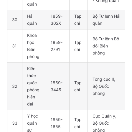
- Không quân
quân
Hải
1859-
Tạp
Bộ Tư lệnh Hải
30
quân
302X
chí
quân
Khoa
Bộ Tư lệnh Bộ
học
1859-
Tạp
31
đội Biên
Biên
2791
chí
phòng
phòng
Kiến
thức
Tổng cục II,
quốc
1859-
Tạp
32
Bộ Quốc
phòng
3445
chí
phòng
hiện
đại
Y học
Cục Quân y,
1859-
Tạp
33
quân
Bộ Quốc
1655
chí
sự
phòng