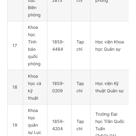
dục
2813
chí
phòng
Biên
phòng
Khoa
học
Tình
1859-
Tạp
Học viện Khoa
17
báo
4484
chí
học Quân sự
quốc
phòng
Khoa
học và
1859-
Tạp
Học viện Kỹ
18
kỹ
0209
chí
thuật Quân sự
thuật
Khoa
Trường Đại
học
1859-
Tạp
học Trần Quốc
19
quân
4204
chí
Tuấn
sự Lục
(TrSQLQ1)