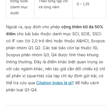
trong nước
Theo từng tạp chí
0 – 1,25
(danh mục
và từng năm
dưới)
Ngoài ra, quy định cho phép
cộng thêm tối đa 50%
điểm
cho bài báo thuộc danh mục SCI, SCIE, SSCI
có IF cao (từ 2,0 trở lên) hoặc thuộc A&HCI, Scopus
phân nhóm Q1, Q2. Các bài báo còn lại thuộc ISI,
Scopus phân nhóm Q3, Q4 được tính theo khung
thông thường. Đây là điểm khác biệt quan trọng so
với các ngành khác, nên tác giả cần đối chiếu kỹ chỉ
số phân vị (quartile) của tạp chí dự định gửi bài, có
thể tra cứu qua
Citation Index là gì?
để hiểu cách
phân loại Q1-Q4.