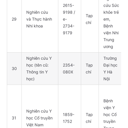
2615-
cứu Sức
Nghiên cứu
9198 /
khỏe trẻ
Tạp
29
và Thực hành
e-
em,
chí
Nhi khoa
2734-
Bệnh
9179
viện Nhi
Trung
ương
Nghiên cứu Y
Trường
học (tên cũ:
2354-
Tạp
Đại học
30
Thông tin Y
080X
chí
Y Hà
học)
Nội
Bệnh
viện Y
Nghiên cứu Y
1859-
Tạp
học Cổ
31
học Cổ truyền
1752
chí
truyền
Việt Nam