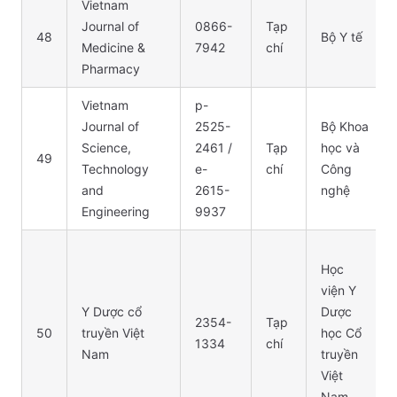
Vietnam
Journal of
0866-
Tạp
48
Bộ Y tế
Medicine &
7942
chí
Pharmacy
Vietnam
p-
Journal of
2525-
Bộ Khoa
Science,
2461 /
Tạp
học và
49
Technology
e-
chí
Công
and
2615-
nghệ
Engineering
9937
Học
viện Y
Y Dược cổ
Dược
2354-
Tạp
50
truyền Việt
học Cổ
1334
chí
Nam
truyền
Việt
Nam