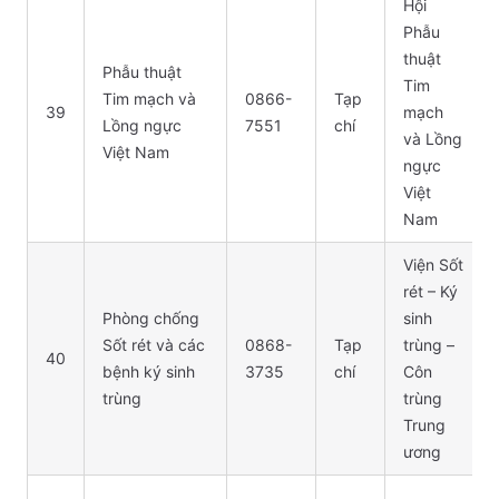
Hội
Phẫu
thuật
Phẫu thuật
Tim
Tim mạch và
0866-
Tạp
39
mạch
Lồng ngực
7551
chí
và Lồng
Việt Nam
ngực
Việt
Nam
Viện Sốt
rét – Ký
Phòng chống
sinh
Sốt rét và các
0868-
Tạp
trùng –
40
bệnh ký sinh
3735
chí
Côn
trùng
trùng
Trung
ương