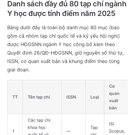
Danh sách đầy đủ 80 tạp chí ngành
Y học được tính điểm năm 2025
Bảng dưới đây là toàn bộ danh mục 80 mục (bao
gồm cả nhóm tạp chí quốc tế và kỷ yếu hội nghị)
được HĐGSNN ngành Y học công bố kèm theo
Quyết định 26/QĐ-HĐGSNN, giữ nguyên số thứ tự,
ISSN, cơ quan xuất bản và khung điểm theo từng
giai đoạn.
Cơ
quan
TT
Tên tạp chí
ISSN
Loại
xuất
bản
Các tạp chí
ISI
khoa học
Tạp
1
—
Scopus,
quốc tế và
chí