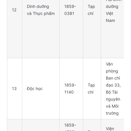
Dinh dưỡng
1859-
Tạp
dưỡng
12
và Thực phẩm
0381
chí
Việt
Nam
Văn
phòng
Ban chỉ
1859-
Tạp
đạo 33,
13
Độc học
1140
chí
Bộ Tài
nguyên
và Môi
trường
1859-
Viện