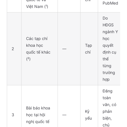
PubMed
Việt Nam (¹)
Do
HĐGS
ngành Y
Các tạp chí
học
khoa học
Tạp
quyết
2
—
quốc tế khác
chí
định cụ
(²)
thể
từng
trường
hợp
Đăng
toàn
văn, có
Bài báo khoa
Kỷ
phản
3
học tại hội
—
yếu
biện,
nghị quốc tế
chủ